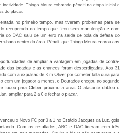
inatividade. Thiago Moura cobrando pênalti na etapa inicial e
s do placar.
ntada no primeiro tempo, mas tiveram problemas para se
ndo recuperado do tempo que ficou sem manutenção e com
tória do DAC saiu de um erro na saída de bola da defasa do
derrubado dentro da área. Pênalti que Thiago Moura cobrou aos
portunidades de ampliar a vantagem em jogadas de contra-
ade das jogadas e as chances foram desperdiçadas. Aos 31
ada com a expulsão de Kim Oliver por cometer falta dura para
smo com um jogador a menos, o Dourados chegou ao segundo
 e tocou para Cleber próximo a área. O atacante driblou o
an, ampliar para 2 a 0 e fechar o placar.
C venceu o Novo FC por 3 a 1 no Estádio Jacques da Luz, gols
ontando. Com os resultados, ABC e DAC lideram com três