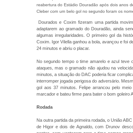
reabertura do Estádio Douradão após dois anos de 
Cleber com um belo gol no segundo foram os nome
Dourados e Coxim fizeram uma partida movime
adaptarem ao gramado do Douradão, ainda se
algumas irregularidades. O primeiro gol da his
Coxim. Igor Vilella ganhou a bola, avançou e foi 
24 minutos e abriu o placar.
No segundo tempo o time amarelo e azul teve o
ataques, mas o gramado não ajudou na velocid
minutos, a situação do DAC poderia ficar complic
interromper jogada perigosa do adversário. Me
gol aos 37 minutos. Felipe arrancou pelo meio
marcador e bateu firme para bater o bom goleiro Al
Rodada
Na outra partida da primeira rodada, o União AB
de Higor e dois de Agnaldo, com Drunov desc