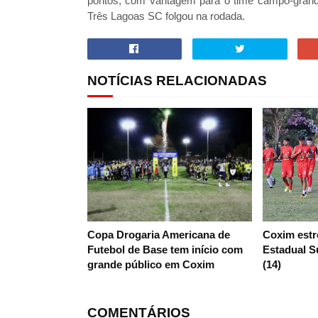
pontos, com vantagem para o time campo-gran
Três Lagoas SC folgou na rodada.
NOTÍCIAS RELACIONADAS
Copa Drogaria Americana de
Coxim estr
Futebol de Base tem início com
Estadual S
grande público em Coxim
(14)
COMENTÁRIOS