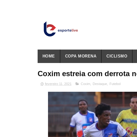
HOME
COPA MORENA
CICLISMO
Coxim estreia com derrota n
fevereiro 11, 2021
Coxim
,
Destaque
,
Futebol