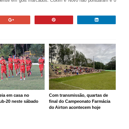
dense em gols marcados. Coxim e Novo não pontuaram e o
eia em casa no
Com transmissão, quartas de
ub-20 neste sábado
final do Campeonato Farmácia
do Airton acontecem hoje